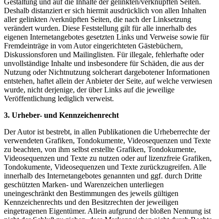
Gestaltung und auf die Inhalte der gelinkten/verknüpften Seiten.
Deshalb distanziert er sich hiermit ausdrücklich von allen Inhalten
aller gelinkten /verknüpften Seiten, die nach der Linksetzung
verändert wurden. Diese Feststellung gilt für alle innerhalb des
eigenen Internetangebotes gesetzten Links und Verweise sowie für
Fremdeinträge in vom Autor eingerichteten Gästebüchern,
Diskussionsforen und Mailinglisten. Für illegale, fehlerhafte oder
unvollständige Inhalte und insbesondere für Schäden, die aus der
Nutzung oder Nichtnutzung solcherart dargebotener Informationen
entstehen, haftet allein der Anbieter der Seite, auf welche verwiesen
wurde, nicht derjenige, der über Links auf die jeweilige
Veröffentlichung lediglich verweist.
3. Urheber- und Kennzeichenrecht
Der Autor ist bestrebt, in allen Publikationen die Urheberrechte der
verwendeten Grafiken, Tondokumente, Videosequenzen und Texte
zu beachten, von ihm selbst erstellte Grafiken, Tondokumente,
Videosequenzen und Texte zu nutzen oder auf lizenzfreie Grafiken,
Tondokumente, Videosequenzen und Texte zurückzugreifen. Alle
innerhalb des Internetangebotes genannten und ggf. durch Dritte
geschützten Marken- und Warenzeichen unterliegen
uneingeschränkt den Bestimmungen des jeweils gültigen
Kennzeichenrechts und den Besitzrechten der jeweiligen
eingetragenen Eigentümer. Allein aufgrund der bloßen Nennung ist