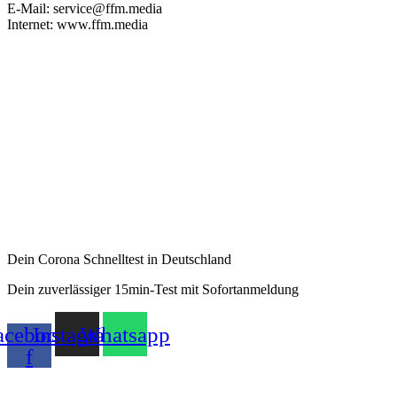
E-Mail: service@ffm.media
Internet: www.ffm.media
Dein Corona Schnelltest in Deutschland
Dein zuverlässiger 15min-Test mit Sofortanmeldung
acebook-
Instagram
Whatsapp
f
AGB
|
Widerruf
|
Zahlungsarten